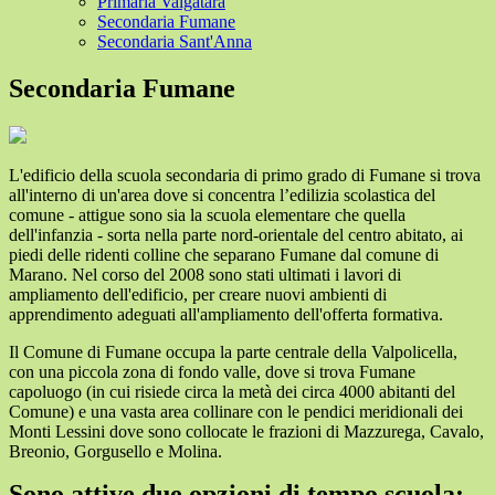
Primaria Valgatara
Secondaria Fumane
Secondaria Sant'Anna
Secondaria Fumane
L'edificio della scuola secondaria di primo grado di Fumane si trova
all'interno di un'area dove si concentra l’edilizia scolastica del
comune - attigue sono sia la scuola elementare che quella
dell'infanzia - sorta nella parte nord-orientale del centro abitato, ai
piedi delle ridenti colline che separano Fumane dal comune di
Marano. Nel corso del 2008 sono stati ultimati i lavori di
ampliamento dell'edificio, per creare nuovi ambienti di
apprendimento adeguati all'ampliamento dell'offerta formativa.
Il Comune di Fumane occupa la parte centrale della Valpolicella,
con una piccola zona di fondo valle, dove si trova Fumane
capoluogo (in cui risiede circa la metà dei circa 4000 abitanti del
Comune) e una vasta area collinare con le pendici meridionali dei
Monti Lessini dove sono collocate le frazioni di Mazzurega, Cavalo,
Breonio, Gorgusello e Molina.
Sono attive due opzioni di tempo scuola: