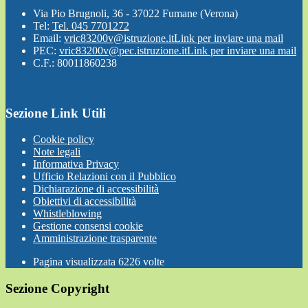
Via Pio Brugnoli, 36 - 37022 Fumane (Verona)
Tel:
Tel. 045 7701272
Email:
vric83200v@istruzione.it
Link per inviare una mail
PEC:
vric83200v@pec.istruzione.it
Link per inviare una mail
C.F.: 80011860238
Sezione Link Utili
Cookie policy
Note legali
Informativa Privacy
Ufficio Relazioni con il Pubblico
Dichiarazione di accessibilità
Obiettivi di accessibilità
Whistleblowing
Gestione consensi cookie
Amministrazione trasparente
Pagina visualizzata
6226
volte
Sezione Copyright