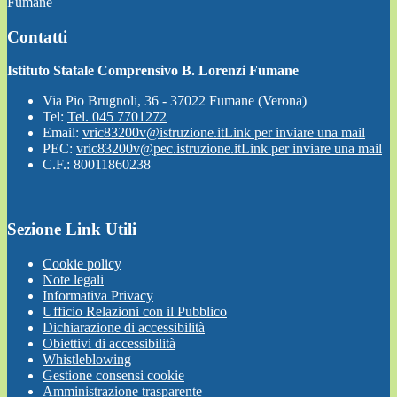
Fumane
Contatti
Istituto Statale Comprensivo B. Lorenzi Fumane
Via Pio Brugnoli, 36 - 37022 Fumane (Verona)
Tel:
Tel. 045 7701272
Email:
vric83200v@istruzione.it
Link per inviare una mail
PEC:
vric83200v@pec.istruzione.it
Link per inviare una mail
C.F.: 80011860238
Sezione Link Utili
Cookie policy
Note legali
Informativa Privacy
Ufficio Relazioni con il Pubblico
Dichiarazione di accessibilità
Obiettivi di accessibilità
Whistleblowing
Gestione consensi cookie
Amministrazione trasparente