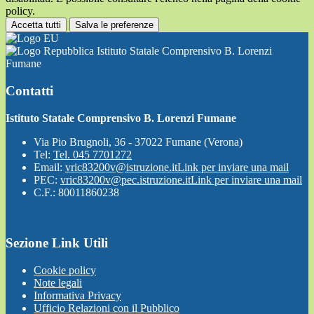
policy.
Accetta tutti
Salva le preferenze
Istituto Statale Comprensivo B. Lorenzi
Fumane
Contatti
Istituto Statale Comprensivo B. Lorenzi Fumane
Via Pio Brugnoli, 36 - 37022 Fumane (Verona)
Tel:
Tel. 045 7701272
Email:
vric83200v@istruzione.it
Link per inviare una mail
PEC:
vric83200v@pec.istruzione.it
Link per inviare una mail
C.F.: 80011860238
Sezione Link Utili
Cookie policy
Note legali
Informativa Privacy
Ufficio Relazioni con il Pubblico