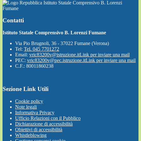
Istituto Statale Comprensivo B. Lorenzi
Fumane
Contatti
Istituto Statale Comprensivo B. Lorenzi Fumane
Via Pio Brugnoli, 36 - 37022 Fumane (Verona)
Tel:
Tel. 045 7701272
Email:
vric83200v@istruzione.it
Link per inviare una mail
PEC:
vric83200v@pec.istruzione.it
Link per inviare una mail
C.F.: 80011860238
Sezione Link Utili
Cookie policy
Note legali
Informativa Privacy
Ufficio Relazioni con il Pubblico
Dichiarazione di accessibilità
Obiettivi di accessibilità
Whistleblowing
Gestione consensi cookie