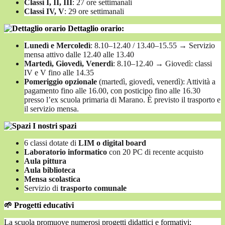
Classi I, II, III
: 27 ore settimanali
Classi IV, V
: 29 ore settimanali
Dettaglio orario:
Lunedì e Mercoledì
: 8.10–12.40 / 13.40–15.55
→
Servizio
mensa attivo dalle 12.40 alle 13.40
Martedì, Giovedì, Venerdì
: 8.10–12.40
→
Gioved
ì
: classi
IV e V fino alle 14.35
Pomeriggio opzionale
(martedì, giovedì, venerdì): Attività a
pagamento fino alle 16.00, con posticipo fino alle 16.30
presso l’ex scuola primaria di Marano. È previsto il trasporto e
il servizio mensa.
I nostri spazi
6 classi dotate di
LIM o digital board
Laboratorio informatico
con 20 PC di recente acquisto
Aula pittura
Aula biblioteca
Mensa scolastica
Servizio di
trasporto comunale
🌱
Progetti educativi
La scuola promuove numerosi progetti didattici e formativi: