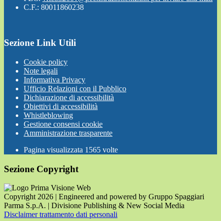
C.F.: 80011860238
Sezione Link Utili
Cookie policy
Note legali
Informativa Privacy
Ufficio Relazioni con il Pubblico
Dichiarazione di accessibilità
Obiettivi di accessibilità
Whistleblowing
Gestione consensi cookie
Amministrazione trasparente
Pagina visualizzata
1565
volte
Sezione Copyright
Copyright 2026 | Engineered and powered by Gruppo Spaggiari
Parma S.p.A. | Divisione Publishing & New Social Media
Disclaimer trattamento dati personali