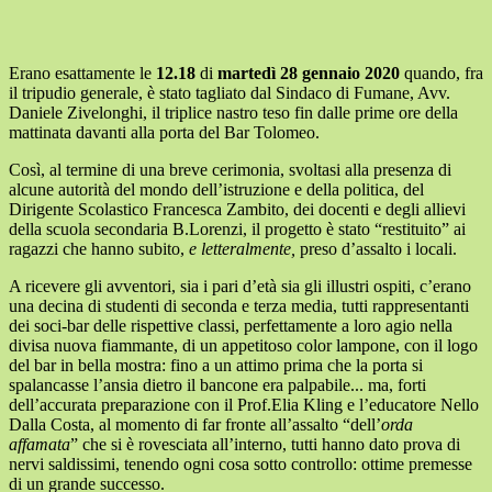
Erano esattamente le
12.18
di
martedì 28 gennaio 2020
quando, fra
il tripudio generale, è stato tagliato dal Sindaco di Fumane, Avv.
Daniele Zivelonghi, il triplice nastro teso fin dalle prime ore della
mattinata davanti alla porta del Bar Tolomeo.
Così, al termine di una breve cerimonia, svoltasi alla presenza di
alcune autorità del mondo dell’istruzione e della politica, del
Dirigente Scolastico Francesca Zambito, dei docenti e degli allievi
della scuola secondaria B.Lorenzi, il progetto è stato “restituito” ai
ragazzi che hanno subito,
e letteralmente,
preso d’assalto i locali.
A ricevere gli avventori, sia i pari d’età sia gli illustri ospiti, c’erano
una decina di studenti di seconda e terza media, tutti rappresentanti
dei soci-bar delle rispettive classi, perfettamente a loro agio nella
divisa nuova fiammante, di un appetitoso color lampone, con il logo
del bar in bella mostra: fino a un attimo prima che la porta si
spalancasse l’ansia dietro il bancone era palpabile... ma, forti
dell’accurata preparazione con il Prof.Elia Kling e l’educatore Nello
Dalla Costa, al momento di far fronte all’assalto “dell’
orda
affamata
” che si è rovesciata all’interno, tutti hanno dato prova di
nervi saldissimi, tenendo ogni cosa sotto controllo: ottime premesse
di un grande successo.