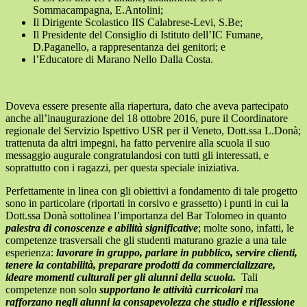
Sommacampagna, E.Antolini;
Il Dirigente Scolastico IIS Calabrese-Levi, S.Be;
Il Presidente del Consiglio di Istituto dell’IC Fumane,
D.Paganello, a rappresentanza dei genitori; e
l’Educatore di Marano Nello Dalla Costa.
Doveva essere presente alla riapertura, dato che aveva partecipato
anche all’inaugurazione del 18 ottobre 2016, pure il Coordinatore
regionale del Servizio Ispettivo USR per il Veneto, Dott.ssa L.Donà;
trattenuta da altri impegni, ha fatto pervenire alla scuola il suo
messaggio augurale congratulandosi con tutti gli interessati, e
soprattutto con i ragazzi, per questa speciale iniziativa.
Perfettamente in linea con gli obiettivi a fondamento di tale progetto
sono in particolare (riportati in corsivo e grassetto) i punti in cui la
Dott.ssa Donà sottolinea l’importanza del Bar Tolomeo in quanto
palestra di conoscenze e abilità significative
; molte sono, infatti, le
competenze trasversali che gli studenti maturano grazie a una tale
esperienza:
lavorare in gruppo, parlare in pubblico, servire clienti,
tenere la contabilità, preparare prodotti da commercializzare,
ideare momenti culturali per gli alunni della scuola.
Tali
competenze non solo
supportano le attività curricolari
ma
rafforzano negli alunni la consapevolezza che studio e riflessione