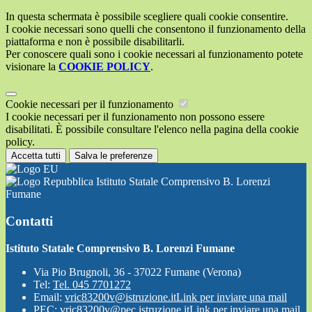
In questa schermata è possibile scegliere quali cookie consentire.
I cookie necessari sono quelli che consentono il funzionamento della
piattaforma e non è possibile disabilitarli.
Per conoscere quali sono i cookie necessari al funzionamento potete
visionare la
COOKIE POLICY
.
Cookie necessari per il funzionamento
I cookie necessari per il funzionamento non possono essere
disabilitati. È possibile consultare l'elenco nella pagina della cookie
policy.
Accetta tutti
Salva le preferenze
Istituto Statale Comprensivo B. Lorenzi
Fumane
Contatti
Istituto Statale Comprensivo B. Lorenzi Fumane
Via Pio Brugnoli, 36 - 37022 Fumane (Verona)
Tel:
Tel. 045 7701272
Email:
vric83200v@istruzione.it
Link per inviare una mail
PEC:
vric83200v@pec.istruzione.it
Link per inviare una mail