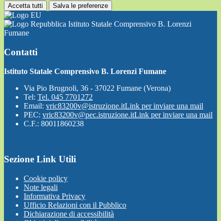
Accetta tutti
Salva le preferenze
Istituto Statale Comprensivo B. Lorenzi
Fumane
Contatti
Istituto Statale Comprensivo B. Lorenzi Fumane
Via Pio Brugnoli, 36 - 37022 Fumane (Verona)
Tel:
Tel. 045 7701272
Email:
vric83200v@istruzione.it
Link per inviare una mail
PEC:
vric83200v@pec.istruzione.it
Link per inviare una mail
C.F.: 80011860238
Sezione Link Utili
Cookie policy
Note legali
Informativa Privacy
Ufficio Relazioni con il Pubblico
Dichiarazione di accessibilità