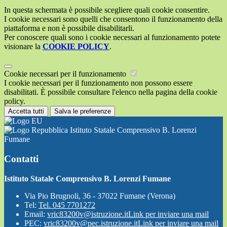
In questa schermata è possibile scegliere quali cookie consentire.
I cookie necessari sono quelli che consentono il funzionamento della
piattaforma e non è possibile disabilitarli.
Per conoscere quali sono i cookie necessari al funzionamento potete
visionare la
COOKIE POLICY
.
Cookie necessari per il funzionamento
I cookie necessari per il funzionamento non possono essere
disabilitati. È possibile consultare l'elenco nella pagina della cookie
policy.
Accetta tutti
Salva le preferenze
Istituto Statale Comprensivo B. Lorenzi
Fumane
Contatti
Istituto Statale Comprensivo B. Lorenzi Fumane
Via Pio Brugnoli, 36 - 37022 Fumane (Verona)
Tel:
Tel. 045 7701272
Email:
vric83200v@istruzione.it
Link per inviare una mail
PEC:
vric83200v@pec.istruzione.it
Link per inviare una mail