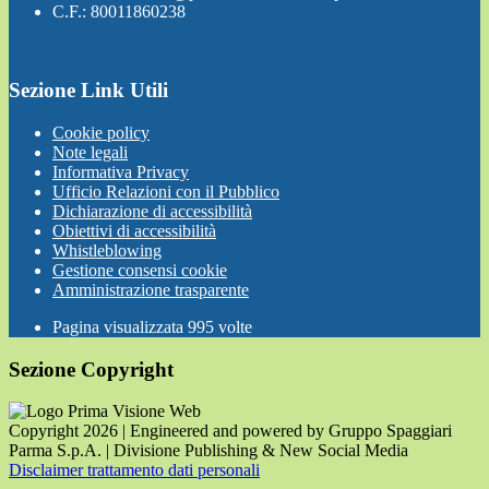
C.F.: 80011860238
Sezione Link Utili
Cookie policy
Note legali
Informativa Privacy
Ufficio Relazioni con il Pubblico
Dichiarazione di accessibilità
Obiettivi di accessibilità
Whistleblowing
Gestione consensi cookie
Amministrazione trasparente
Pagina visualizzata
995
volte
Sezione Copyright
Copyright 2026 | Engineered and powered by Gruppo Spaggiari
Parma S.p.A. | Divisione Publishing & New Social Media
Disclaimer trattamento dati personali