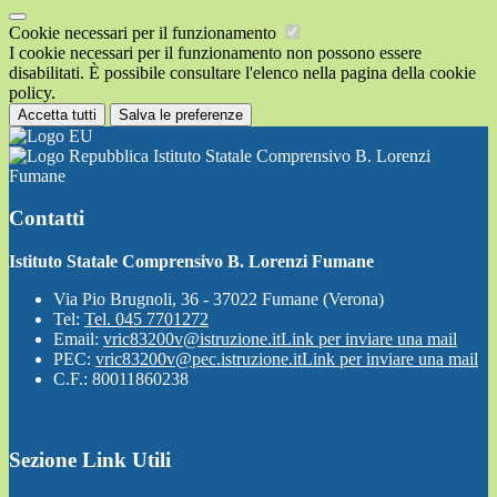
Cookie necessari per il funzionamento
I cookie necessari per il funzionamento non possono essere
disabilitati. È possibile consultare l'elenco nella pagina della cookie
policy.
Accetta tutti
Salva le preferenze
Istituto Statale Comprensivo B. Lorenzi
Fumane
Contatti
Istituto Statale Comprensivo B. Lorenzi Fumane
Via Pio Brugnoli, 36 - 37022 Fumane (Verona)
Tel:
Tel. 045 7701272
Email:
vric83200v@istruzione.it
Link per inviare una mail
PEC:
vric83200v@pec.istruzione.it
Link per inviare una mail
C.F.: 80011860238
Sezione Link Utili