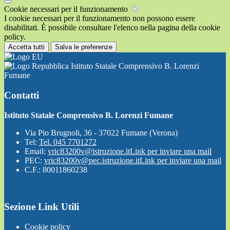
Cookie necessari per il funzionamento
I cookie necessari per il funzionamento non possono essere
disabilitati. È possibile consultare l'elenco nella pagina della cookie
policy.
Accetta tutti
Salva le preferenze
Istituto Statale Comprensivo B. Lorenzi
Fumane
Contatti
Istituto Statale Comprensivo B. Lorenzi Fumane
Via Pio Brugnoli, 36 - 37022 Fumane (Verona)
Tel:
Tel. 045 7701272
Email:
vric83200v@istruzione.it
Link per inviare una mail
PEC:
vric83200v@pec.istruzione.it
Link per inviare una mail
C.F.: 80011860238
Sezione Link Utili
Cookie policy