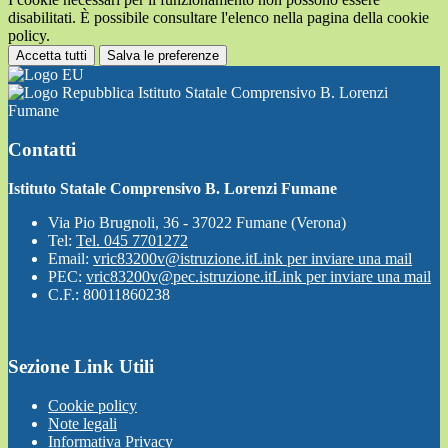
disabilitati. È possibile consultare l'elenco nella pagina della cookie
policy.
Accetta tutti
Salva le preferenze
Istituto Statale Comprensivo B. Lorenzi
Fumane
Contatti
Istituto Statale Comprensivo B. Lorenzi Fumane
Via Pio Brugnoli, 36 - 37022 Fumane (Verona)
Tel:
Tel. 045 7701272
Email:
vric83200v@istruzione.it
Link per inviare una mail
PEC:
vric83200v@pec.istruzione.it
Link per inviare una mail
C.F.: 80011860238
Sezione Link Utili
Cookie policy
Note legali
Informativa Privacy