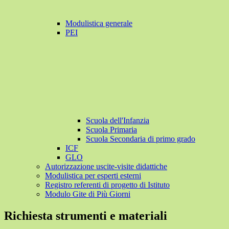
Modulistica generale
PEI
Scuola dell'Infanzia
Scuola Primaria
Scuola Secondaria di primo grado
ICF
GLO
Autorizzazione uscite-visite didattiche
Modulistica per esperti esterni
Registro referenti di progetto di Istituto
Modulo Gite di Più Giorni
Richiesta strumenti e materiali