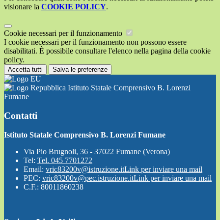
visionare la
COOKIE POLICY
.
Cookie necessari per il funzionamento
I cookie necessari per il funzionamento non possono essere
disabilitati. È possibile consultare l'elenco nella pagina della cookie
policy.
Accetta tutti
Salva le preferenze
Istituto Statale Comprensivo B. Lorenzi
Fumane
Contatti
Istituto Statale Comprensivo B. Lorenzi Fumane
Via Pio Brugnoli, 36 - 37022 Fumane (Verona)
Tel:
Tel. 045 7701272
Email:
vric83200v@istruzione.it
Link per inviare una mail
PEC:
vric83200v@pec.istruzione.it
Link per inviare una mail
C.F.: 80011860238