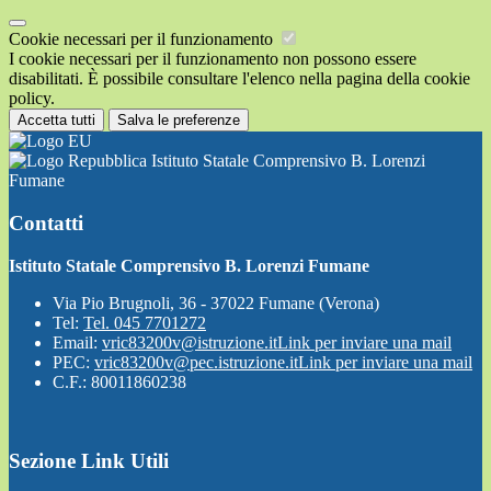
Cookie necessari per il funzionamento
I cookie necessari per il funzionamento non possono essere
disabilitati. È possibile consultare l'elenco nella pagina della cookie
policy.
Accetta tutti
Salva le preferenze
Istituto Statale Comprensivo B. Lorenzi
Fumane
Contatti
Istituto Statale Comprensivo B. Lorenzi Fumane
Via Pio Brugnoli, 36 - 37022 Fumane (Verona)
Tel:
Tel. 045 7701272
Email:
vric83200v@istruzione.it
Link per inviare una mail
PEC:
vric83200v@pec.istruzione.it
Link per inviare una mail
C.F.: 80011860238
Sezione Link Utili