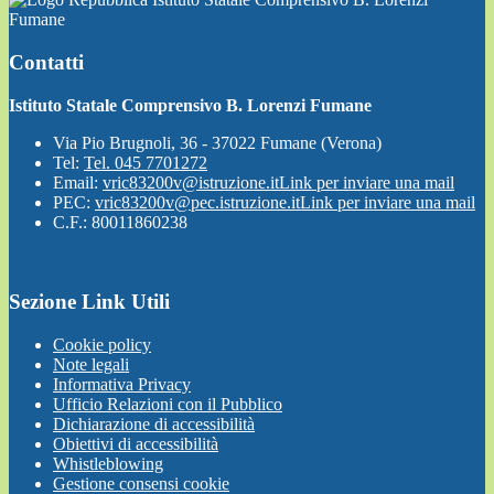
Fumane
Contatti
Istituto Statale Comprensivo B. Lorenzi Fumane
Via Pio Brugnoli, 36 - 37022 Fumane (Verona)
Tel:
Tel. 045 7701272
Email:
vric83200v@istruzione.it
Link per inviare una mail
PEC:
vric83200v@pec.istruzione.it
Link per inviare una mail
C.F.: 80011860238
Sezione Link Utili
Cookie policy
Note legali
Informativa Privacy
Ufficio Relazioni con il Pubblico
Dichiarazione di accessibilità
Obiettivi di accessibilità
Whistleblowing
Gestione consensi cookie