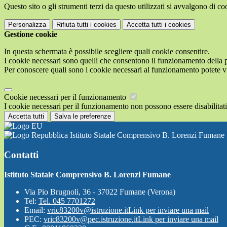
Questo sito o gli strumenti terzi da questo utilizzati si avvalgono di coo
Personalizza
Rifiuta tutti
i cookies
Accetta tutti
i cookies
Gestione cookie
In questa schermata è possibile scegliere quali cookie consentire.
I cookie necessari sono quelli che consentono il funzionamento della pi
Per conoscere quali sono i cookie necessari al funzionamento potete v
Cookie necessari per il funzionamento
I cookie necessari per il funzionamento non possono essere disabilitati.
Accetta tutti
Salva le preferenze
Istituto Statale Comprensivo B. Lorenzi Fumane
Contatti
Istituto Statale Comprensivo B. Lorenzi Fumane
Via Pio Brugnoli, 36 - 37022 Fumane (Verona)
Tel:
Tel. 045 7701272
Email:
vric83200v@istruzione.it
Link per inviare una mail
PEC:
vric83200v@pec.istruzione.it
Link per inviare una mail