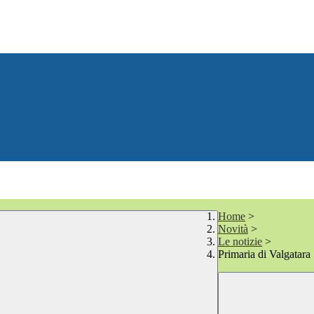
Home
>
Novità
>
Le notizie
>
Primaria di Valgatara