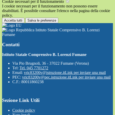
Cookie necessari per il funzionamento
I cookie necessari per il funzionamento non possono essere
disabilitati. È possibile consultare l'elenco nella pagina della cookie
policy.
Accetta tutti
Salva le preferenze
Istituto Statale Comprensivo B. Lorenzi
Fumane
Contatti
Istituto Statale Comprensivo B. Lorenzi Fumane
Via Pio Brugnoli, 36 - 37022 Fumane (Verona)
Tel:
Tel. 045 7701272
Email:
vric83200v@istruzione.it
Link per inviare una mail
PEC:
vric83200v@pec.istruzione.it
Link per inviare una mail
C.F.: 80011860238
Sezione Link Utili
Cookie policy
Note legali