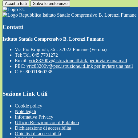
Accetta tutti
Salva le preferenze
Istituto Statale Comprensivo B. Lorenzi Fumane
Contatti
Istituto Statale Comprensivo B. Lorenzi Fumane
Via Pio Brugnoli, 36 - 37022 Fumane (Verona)
Tel:
Tel. 045 7701272
Email:
vric83200v@istruzione.it
Link per inviare una mail
PEC:
vric83200v@pec.istruzione.it
Link per inviare una mail
C.F.: 80011860238
Sezione Link Utili
Cookie policy
Note legali
Informativa Privacy
Ufficio Relazioni con il Pubblico
Dichiarazione di accessibilità
Obiettivi di accessibilità