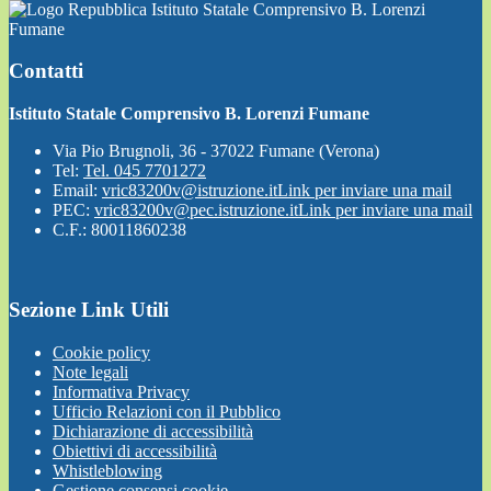
Istituto Statale Comprensivo B. Lorenzi
Fumane
Contatti
Istituto Statale Comprensivo B. Lorenzi Fumane
Via Pio Brugnoli, 36 - 37022 Fumane (Verona)
Tel:
Tel. 045 7701272
Email:
vric83200v@istruzione.it
Link per inviare una mail
PEC:
vric83200v@pec.istruzione.it
Link per inviare una mail
C.F.: 80011860238
Sezione Link Utili
Cookie policy
Note legali
Informativa Privacy
Ufficio Relazioni con il Pubblico
Dichiarazione di accessibilità
Obiettivi di accessibilità
Whistleblowing
Gestione consensi cookie