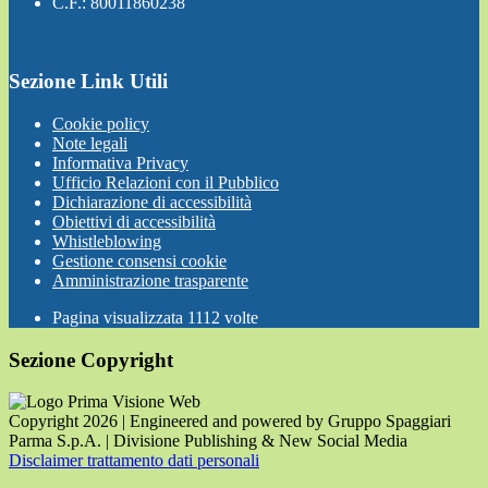
C.F.: 80011860238
Sezione Link Utili
Cookie policy
Note legali
Informativa Privacy
Ufficio Relazioni con il Pubblico
Dichiarazione di accessibilità
Obiettivi di accessibilità
Whistleblowing
Gestione consensi cookie
Amministrazione trasparente
Pagina visualizzata
1112
volte
Sezione Copyright
Copyright 2026 | Engineered and powered by Gruppo Spaggiari
Parma S.p.A. | Divisione Publishing & New Social Media
Disclaimer trattamento dati personali