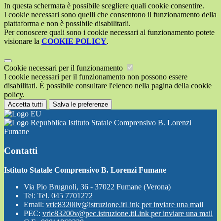
In questa schermata è possibile scegliere quali cookie consentire.
I cookie necessari sono quelli che consentono il funzionamento della
piattaforma e non è possibile disabilitarli.
Per conoscere quali sono i cookie necessari al funzionamento potete
visionare la
COOKIE POLICY
.
Cookie necessari per il funzionamento
I cookie necessari per il funzionamento non possono essere
disabilitati. È possibile consultare l'elenco nella pagina della cookie
policy.
Accetta tutti
Salva le preferenze
Istituto Statale Comprensivo B. Lorenzi
Fumane
Contatti
Istituto Statale Comprensivo B. Lorenzi Fumane
Via Pio Brugnoli, 36 - 37022 Fumane (Verona)
Tel:
Tel. 045 7701272
Email:
vric83200v@istruzione.it
Link per inviare una mail
PEC:
vric83200v@pec.istruzione.it
Link per inviare una mail