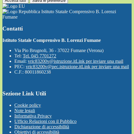
Accetta tutti
Salva le preferenze
Istituto Statale Comprensivo B. Lorenzi
Fumane
Contatti
Istituto Statale Comprensivo B. Lorenzi Fumane
Via Pio Brugnoli, 36 - 37022 Fumane (Verona)
Tel:
Tel. 045 7701272
Email:
vric83200v@istruzione.it
Link per inviare una mail
PEC:
vric83200v@pec.istruzione.it
Link per inviare una mail
C.F.: 80011860238
Sezione Link Utili
Cookie policy
Note legali
Informativa Privacy
Ufficio Relazioni con il Pubblico
Dichiarazione di accessibilità
Obiettivi di accessibilità