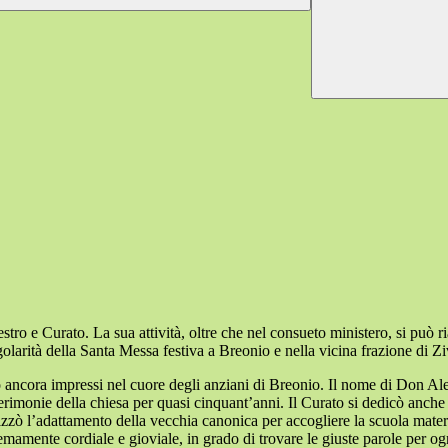
o e Curato. La sua attività, oltre che nel consueto ministero, si può r
golarità della Santa Messa festiva a Breonio e nella vicina frazione di Z
o ancora impressi nel cuore degli anziani di Breonio. Il nome di Don A
erimonie della chiesa per quasi cinquant’anni. Il Curato si dedicò anche 
alizzò l’adattamento della vecchia canonica per accogliere la scuola mat
amente cordiale e gioviale, in grado di trovare le giuste parole per ogn