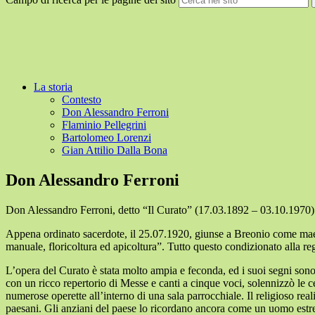
La storia
Contesto
Don Alessandro Ferroni
Flaminio Pellegrini
Bartolomeo Lorenzi
Gian Attilio Dalla Bona
Don Alessandro Ferroni
Don Alessandro Ferroni, detto “Il Curato” (17.03.1892 – 03.10.1970)
Appena ordinato sacerdote, il 25.07.1920, giunse a Breonio come maestr
manuale, floricoltura ed apicoltura”. Tutto questo condizionato alla re
L’opera del Curato è stata molto ampia e feconda, ed i suoi segni son
con un ricco repertorio di Messe e canti a cinque voci, solennizzò le c
numerose operette all’interno di una sala parrocchiale. Il religioso re
paesani. Gli anziani del paese lo ricordano ancora come un uomo estrem