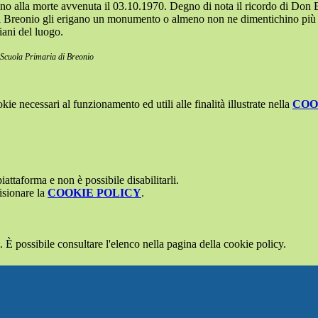
o alla morte avvenuta il 03.10.1970. Degno di nota il ricordo di Don Er
 di Breonio gli erigano un monumento o almeno non ne dimentichino più 
iani del luogo.
la Scuola Primaria di Breonio
kie necessari al funzionamento ed utili alle finalità illustrate nella
COO
attaforma e non è possibile disabilitarli.
isionare la
COOKIE POLICY
.
 È possibile consultare l'elenco nella pagina della cookie policy.