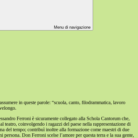
Menu di navigazione
iassumere in queste parole: “scuola, canto, filodrammatica, lavoro
ivelongo.
lessandro Ferroni è sicuramente collegato alla Schola Cantorum che,
al teatro, coinvolgendo i ragazzi del paese nella rappresentazione di
erna del tempo; contribuì inoltre alla formazione come maestri di due
i persona. Don Ferroni scelse l’amore per questa terra e la sua gente,