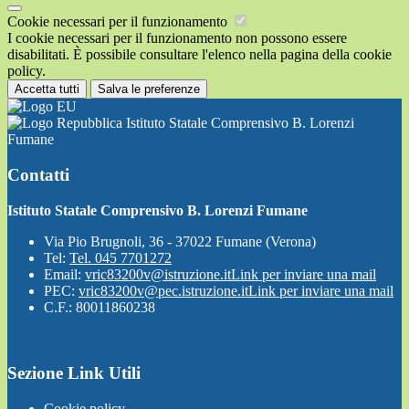
Cookie necessari per il funzionamento
I cookie necessari per il funzionamento non possono essere
disabilitati. È possibile consultare l'elenco nella pagina della cookie
policy.
Accetta tutti
Salva le preferenze
Istituto Statale Comprensivo B. Lorenzi
Fumane
Contatti
Istituto Statale Comprensivo B. Lorenzi Fumane
Via Pio Brugnoli, 36 - 37022 Fumane (Verona)
Tel:
Tel. 045 7701272
Email:
vric83200v@istruzione.it
Link per inviare una mail
PEC:
vric83200v@pec.istruzione.it
Link per inviare una mail
C.F.: 80011860238
Sezione Link Utili
Cookie policy