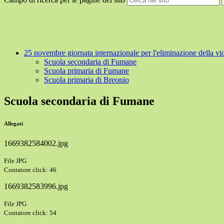
25 novembre giornata internazionale per l'eliminazione della vi
Scuola secondaria di Fumane
Scuola primaria di Fumane
Scuola primaria di Breonio
Scuola secondaria di Fumane
Allegati
1669382584002.jpg
File JPG
Contatore click: 46
1669382583996.jpg
File JPG
Contatore click: 54