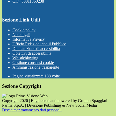
C.F.: 80011860238
Sezione Link Utili
Cookie policy
Note legali
Informativa Privacy
Ufficio Relazioni con il Pubblico
Dichiarazione di accessibilità
Obiettivi di accessibilità
Whistleblowing
Gestione consensi cookie
Amministrazione trasparente
Pagina visualizzata
188
volte
Sezione Copyright
Copyright 2026 | Engineered and powered by Gruppo Spaggiari
Parma S.p.A. | Divisione Publishing & New Social Media
Disclaimer trattamento dati personali