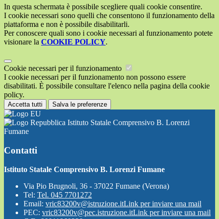
In questa schermata è possibile scegliere quali cookie consentire.
I cookie necessari sono quelli che consentono il funzionamento della
piattaforma e non è possibile disabilitarli.
Per conoscere quali sono i cookie necessari al funzionamento potete
visionare la
COOKIE POLICY
.
Cookie necessari per il funzionamento
I cookie necessari per il funzionamento non possono essere
disabilitati. È possibile consultare l'elenco nella pagina della cookie
policy.
Accetta tutti
Salva le preferenze
Istituto Statale Comprensivo B. Lorenzi
Fumane
Contatti
Istituto Statale Comprensivo B. Lorenzi Fumane
Via Pio Brugnoli, 36 - 37022 Fumane (Verona)
Tel:
Tel. 045 7701272
Email:
vric83200v@istruzione.it
Link per inviare una mail
PEC:
vric83200v@pec.istruzione.it
Link per inviare una mail