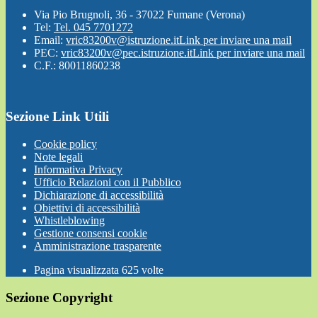
Via Pio Brugnoli, 36 - 37022 Fumane (Verona)
Tel:
Tel. 045 7701272
Email:
vric83200v@istruzione.it
Link per inviare una mail
PEC:
vric83200v@pec.istruzione.it
Link per inviare una mail
C.F.: 80011860238
Sezione Link Utili
Cookie policy
Note legali
Informativa Privacy
Ufficio Relazioni con il Pubblico
Dichiarazione di accessibilità
Obiettivi di accessibilità
Whistleblowing
Gestione consensi cookie
Amministrazione trasparente
Pagina visualizzata
625
volte
Sezione Copyright