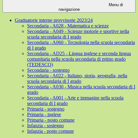
Menu di
navigazione
Graduatorie interne provvisorie 2023/24
Secondaria - A028 - Matematica e scienze
Secondaria - A049 - Scienze motorie e sportive nella
scuola secondaria di I grado
Secondaria - A060 - Tecnologia nella scuola secondaria
di I grado
Secondaria - AD25 - Lingua inglese e seconda lingua
comunitaria nella scuola secondaria di primo grado
(TEDESCO)
Secondaria - sostegno
Secondaria - A022 - Italiano, storia, geografia, nella
scuola secondaria di I grado
Secondaria - A030 - Musica nella scuola secondaria di I
grado
Secondaria - A001 - Arte e immagine nella scuola
secondaria di I grado
Primaria - sostegno
Primaria - inglese
Primaria - posto comune
Infanzia - sostegno
Infanzia - posto comune