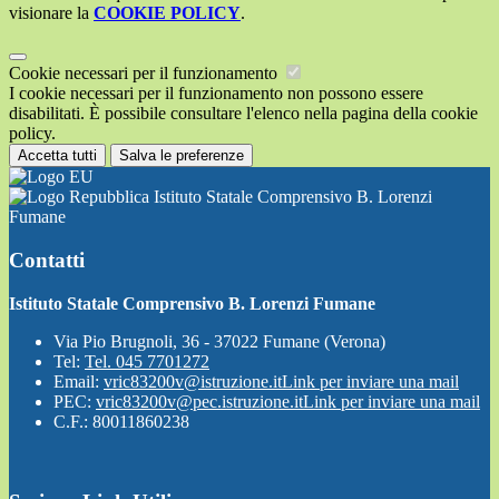
visionare la
COOKIE POLICY
.
Cookie necessari per il funzionamento
I cookie necessari per il funzionamento non possono essere
disabilitati. È possibile consultare l'elenco nella pagina della cookie
policy.
Accetta tutti
Salva le preferenze
Istituto Statale Comprensivo B. Lorenzi
Fumane
Contatti
Istituto Statale Comprensivo B. Lorenzi Fumane
Via Pio Brugnoli, 36 - 37022 Fumane (Verona)
Tel:
Tel. 045 7701272
Email:
vric83200v@istruzione.it
Link per inviare una mail
PEC:
vric83200v@pec.istruzione.it
Link per inviare una mail
C.F.: 80011860238