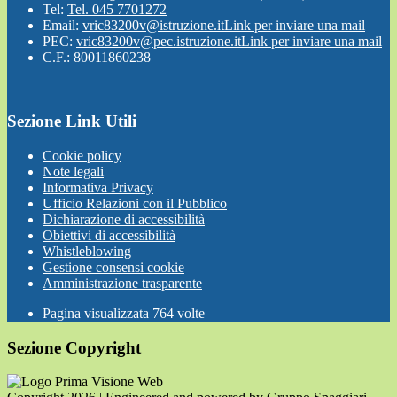
Tel:
Tel. 045 7701272
Email:
vric83200v@istruzione.it
Link per inviare una mail
PEC:
vric83200v@pec.istruzione.it
Link per inviare una mail
C.F.: 80011860238
Sezione Link Utili
Cookie policy
Note legali
Informativa Privacy
Ufficio Relazioni con il Pubblico
Dichiarazione di accessibilità
Obiettivi di accessibilità
Whistleblowing
Gestione consensi cookie
Amministrazione trasparente
Pagina visualizzata
764
volte
Sezione Copyright