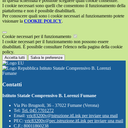
In questa schermata è possibile scegliere quali cookie consentire.
I cookie necessari sono quelli che consentono il funzionamento della
piattaforma e non è possibile disabilitarli.
Per conoscere quali sono i cookie necessari al funzionamento potete
visionare la
COOKIE POLICY
.
Cookie necessari per il funzionamento
I cookie necessari per il funzionamento non possono essere
disabilitati. È possibile consultare l'elenco nella pagina della cookie
policy.
Accetta tutti
Salva le preferenze
Istituto Statale Comprensivo B. Lorenzi
Fumane
Contatti
Istituto Statale Comprensivo B. Lorenzi Fumane
Via Pio Brugnoli, 36 - 37022 Fumane (Verona)
Tel:
Tel. 045 7701272
Email:
vric83200v@istruzione.it
Link per inviare una mail
PEC:
vric83200v@pec.istruzione.it
Link per inviare una mail
C.F.: 80011860238