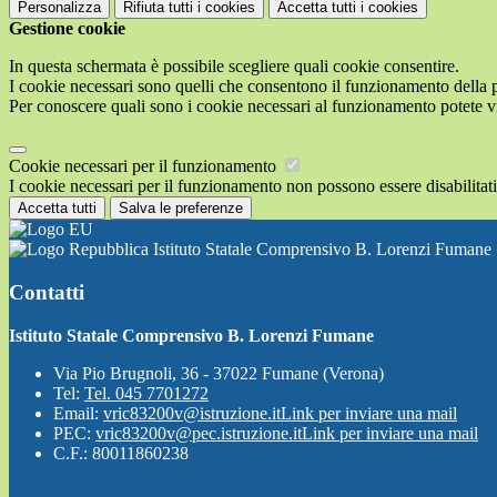
Personalizza
Rifiuta tutti
i cookies
Accetta tutti
i cookies
Gestione cookie
In questa schermata è possibile scegliere quali cookie consentire.
I cookie necessari sono quelli che consentono il funzionamento della pi
Per conoscere quali sono i cookie necessari al funzionamento potete v
Cookie necessari per il funzionamento
I cookie necessari per il funzionamento non possono essere disabilitati.
Accetta tutti
Salva le preferenze
Istituto Statale Comprensivo B. Lorenzi Fumane
Contatti
Istituto Statale Comprensivo B. Lorenzi Fumane
Via Pio Brugnoli, 36 - 37022 Fumane (Verona)
Tel:
Tel. 045 7701272
Email:
vric83200v@istruzione.it
Link per inviare una mail
PEC:
vric83200v@pec.istruzione.it
Link per inviare una mail
C.F.: 80011860238