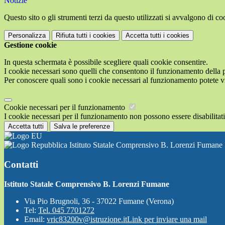
Notizie
Questo sito o gli strumenti terzi da questo utilizzati si avvalgono di coo
Personalizza
Rifiuta tutti
i cookies
Accetta tutti
i cookies
Gestione cookie
In questa schermata è possibile scegliere quali cookie consentire.
I cookie necessari sono quelli che consentono il funzionamento della pi
Per conoscere quali sono i cookie necessari al funzionamento potete v
Cookie necessari per il funzionamento
I cookie necessari per il funzionamento non possono essere disabilitati.
Accetta tutti
Salva le preferenze
Istituto Statale Comprensivo B. Lorenzi Fumane
Contatti
Istituto Statale Comprensivo B. Lorenzi Fumane
Via Pio Brugnoli, 36 - 37022 Fumane (Verona)
Tel:
Tel. 045 7701272
Email:
vric83200v@istruzione.it
Link per inviare una mail