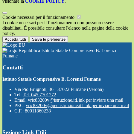
visionare la
COOKIE POLICY
.
Cookie necessari per il funzionamento
I cookie necessari per il funzionamento non possono essere
disabilitati. È possibile consultare l'elenco nella pagina della cookie
policy.
Accetta tutti
Salva le preferenze
Istituto Statale Comprensivo B. Lorenzi
Fumane
Contatti
Istituto Statale Comprensivo B. Lorenzi Fumane
Via Pio Brugnoli, 36 - 37022 Fumane (Verona)
Tel:
Tel. 045 7701272
Email:
vric83200v@istruzione.it
Link per inviare una mail
PEC:
vric83200v@pec.istruzione.it
Link per inviare una mail
C.F.: 80011860238
Sezione Link Utili