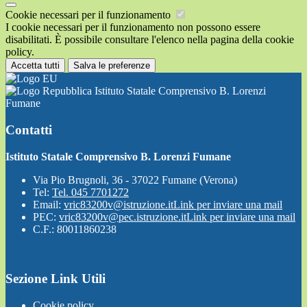
Cookie necessari per il funzionamento
I cookie necessari per il funzionamento non possono essere
disabilitati. È possibile consultare l'elenco nella pagina della cookie
policy.
Accetta tutti
Salva le preferenze
Istituto Statale Comprensivo B. Lorenzi
Fumane
Contatti
Istituto Statale Comprensivo B. Lorenzi Fumane
Via Pio Brugnoli, 36 - 37022 Fumane (Verona)
Tel:
Tel. 045 7701272
Email:
vric83200v@istruzione.it
Link per inviare una mail
PEC:
vric83200v@pec.istruzione.it
Link per inviare una mail
C.F.: 80011860238
Sezione Link Utili
Cookie policy