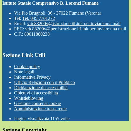
Istituto Statale Comprensivo B. Lorenzi Fumane
Via Pio Brugnoli, 36 - 37022 Fumane (Verona)
Tel:
Tel. 045 7701272
Email:
vric83200v@istruzione.it
Link per inviare una mail
PEC:
vric83200v@pec.istruzione.it
Link per inviare una mail
C.F.: 80011860238
Sezione Link Utili
Cookie policy
Note legali
Informativa Privacy
Ufficio Relazioni con il Pubblico
Dichiarazione di accessibilità
Obiettivi di accessibilità
Whistleblowing
Gestione consensi cookie
Amministrazione trasparente
Pagina visualizzata
1155
volte
Sezione Copyright