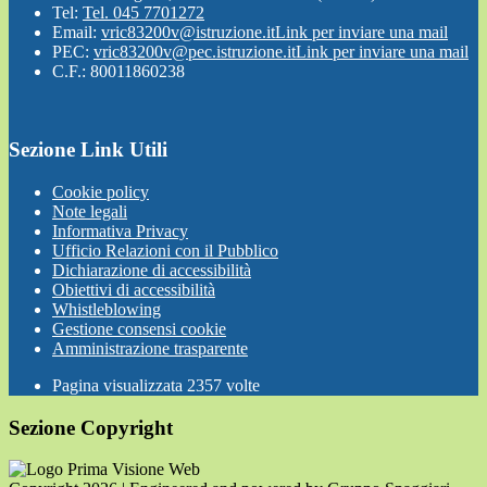
Tel:
Tel. 045 7701272
Email:
vric83200v@istruzione.it
Link per inviare una mail
PEC:
vric83200v@pec.istruzione.it
Link per inviare una mail
C.F.: 80011860238
Sezione Link Utili
Cookie policy
Note legali
Informativa Privacy
Ufficio Relazioni con il Pubblico
Dichiarazione di accessibilità
Obiettivi di accessibilità
Whistleblowing
Gestione consensi cookie
Amministrazione trasparente
Pagina visualizzata
2357
volte
Sezione Copyright