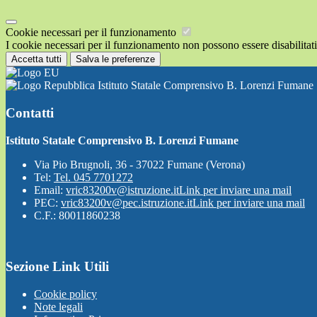
Cookie necessari per il funzionamento
I cookie necessari per il funzionamento non possono essere disabilitati.
Accetta tutti
Salva le preferenze
Istituto Statale Comprensivo B. Lorenzi Fumane
Contatti
Istituto Statale Comprensivo B. Lorenzi Fumane
Via Pio Brugnoli, 36 - 37022 Fumane (Verona)
Tel:
Tel. 045 7701272
Email:
vric83200v@istruzione.it
Link per inviare una mail
PEC:
vric83200v@pec.istruzione.it
Link per inviare una mail
C.F.: 80011860238
Sezione Link Utili
Cookie policy
Note legali