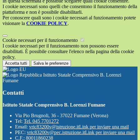
In questa schermata è possibile scegliere quali cookie consentire.
I cookie necessari sono quelli che consentono il funzionamento della
piattaforma e non è possibile disabilitarli.
Per conoscere quali sono i cookie necessari al funzionamento potete
visionare la
COOKIE POLICY
.
Cookie necessari per il funzionamento
I cookie necessari per il funzionamento non possono essere
disabilitati. È possibile consultare l'elenco nella pagina della cookie
policy.
Accetta tutti
Salva le preferenze
Istituto Statale Comprensivo B. Lorenzi
Fumane
Contatti
Istituto Statale Comprensivo B. Lorenzi Fumane
Via Pio Brugnoli, 36 - 37022 Fumane (Verona)
Tel:
Tel. 045 7701272
Email:
vric83200v@istruzione.it
Link per inviare una mail
PEC:
vric83200v@pec.istruzione.it
Link per inviare una mail
C.F.: 80011860238