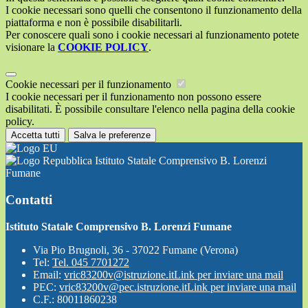
I cookie necessari sono quelli che consentono il funzionamento della
piattaforma e non è possibile disabilitarli.
Per conoscere quali sono i cookie necessari al funzionamento potete
visionare la
COOKIE POLICY
.
Cookie necessari per il funzionamento
I cookie necessari per il funzionamento non possono essere
disabilitati. È possibile consultare l'elenco nella pagina della cookie
policy.
Accetta tutti
Salva le preferenze
Istituto Statale Comprensivo B. Lorenzi
Fumane
Contatti
Istituto Statale Comprensivo B. Lorenzi Fumane
Via Pio Brugnoli, 36 - 37022 Fumane (Verona)
Tel:
Tel. 045 7701272
Email:
vric83200v@istruzione.it
Link per inviare una mail
PEC:
vric83200v@pec.istruzione.it
Link per inviare una mail
C.F.: 80011860238