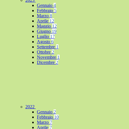
2023
Gennaio
4
Febbraio
5
Marzo
8
Aprile
12
Maggio
12
Giugno
19
Luglio
17
Agosto
6
Settembre
1
Ottobre
2
Novembre
1
Dicembre
2
2022
Gennaio
2
Febbraio
10
Marzo
7
Aprile
7