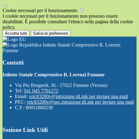
Cookie necessari per il funzionamento
I cookie necessari per il funzionamento non possono essere
disabilitati. È possibile consultare l'elenco nella pagina della cookie
policy.
Accetta tutti
Salva le preferenze
Istituto Statale Comprensivo B. Lorenzi
Fumane
Contatti
Istituto Statale Comprensivo B. Lorenzi Fumane
Via Pio Brugnoli, 36 - 37022 Fumane (Verona)
Tel:
Tel. 045 7701272
Email:
vric83200v@istruzione.it
Link per inviare una mail
PEC:
vric83200v@pec.istruzione.it
Link per inviare una mail
C.F.: 80011860238
Sezione Link Utili