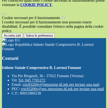
Per conoscere quali sono i cookie necessari al funzionamento potete
visionare la
COOKIE POLICY
.
Cookie necessari per il funzionamento
I cookie necessari per il funzionamento non possono essere
disabilitati. È possibile consultare l'elenco nella pagina della cookie
policy.
Accetta tutti
Salva le preferenze
Istituto Statale Comprensivo B. Lorenzi
Fumane
Contatti
Istituto Statale Comprensivo B. Lorenzi Fumane
Via Pio Brugnoli, 36 - 37022 Fumane (Verona)
Tel:
Tel. 045 7701272
Email:
vric83200v@istruzione.it
Link per inviare una mail
PEC:
vric83200v@pec.istruzione.it
Link per inviare una mail
C.F.: 80011860238