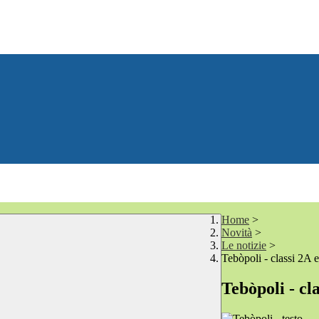
Home
>
Novità
>
Le notizie
>
Tebòpoli - classi 2A
Tebòpoli - c