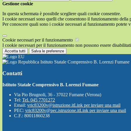
Gestione cookie
In questa schermata è possibile scegliere quali cookie consentire.
I cookie necessari sono quelli che consentono il funzionamento della pi
Per conoscere quali sono i cookie necessari al funzionamento potete v
Cookie necessari per il funzionamento
I cookie necessari per il funzionamento non possono essere disabilitati.
Accetta tutti
Salva le preferenze
Istituto Statale Comprensivo B. Lorenzi Fumane
Contatti
Istituto Statale Comprensivo B. Lorenzi Fumane
Via Pio Brugnoli, 36 - 37022 Fumane (Verona)
Tel:
Tel. 045 7701272
Email:
vric83200v@istruzione.it
Link per inviare una mail
PEC:
vric83200v@pec.istruzione.it
Link per inviare una mail
C.F.: 80011860238