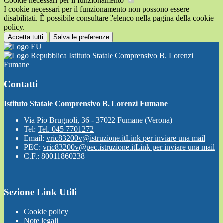
Cookie necessari per il funzionamento
I cookie necessari per il funzionamento non possono essere
disabilitati. È possibile consultare l'elenco nella pagina della cookie
policy.
Accetta tutti
Salva le preferenze
Istituto Statale Comprensivo B. Lorenzi
Fumane
Contatti
Istituto Statale Comprensivo B. Lorenzi Fumane
Via Pio Brugnoli, 36 - 37022 Fumane (Verona)
Tel:
Tel. 045 7701272
Email:
vric83200v@istruzione.it
Link per inviare una mail
PEC:
vric83200v@pec.istruzione.it
Link per inviare una mail
C.F.: 80011860238
Sezione Link Utili
Cookie policy
Note legali