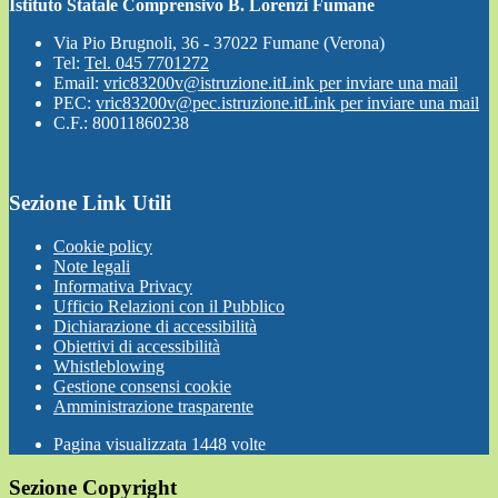
Istituto Statale Comprensivo B. Lorenzi Fumane
Via Pio Brugnoli, 36 - 37022 Fumane (Verona)
Tel:
Tel. 045 7701272
Email:
vric83200v@istruzione.it
Link per inviare una mail
PEC:
vric83200v@pec.istruzione.it
Link per inviare una mail
C.F.: 80011860238
Sezione Link Utili
Cookie policy
Note legali
Informativa Privacy
Ufficio Relazioni con il Pubblico
Dichiarazione di accessibilità
Obiettivi di accessibilità
Whistleblowing
Gestione consensi cookie
Amministrazione trasparente
Pagina visualizzata
1448
volte
Sezione Copyright