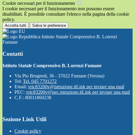
Cookie necessari per il funzionamento
I cookie necessari per il funzionamento non possono essere
disabilitati. È possibile consultare l'elenco nella pagina della cookie
policy.
Accetta tutti
Salva le preferenze
Istituto Statale Comprensivo B. Lorenzi
Fumane
Contatti
Istituto Statale Comprensivo B. Lorenzi Fumane
Via Pio Brugnoli, 36 - 37022 Fumane (Verona)
Tel:
Tel. 045 7701272
Email:
vric83200v@istruzione.it
Link per inviare una mail
PEC:
vric83200v@pec.istruzione.it
Link per inviare una mail
C.F.: 80011860238
Sezione Link Utili
Cookie policy