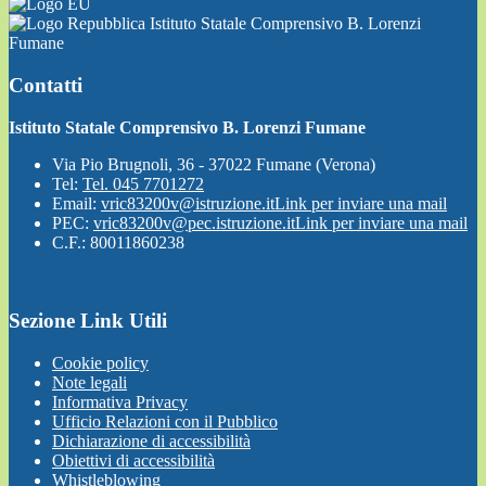
Istituto Statale Comprensivo B. Lorenzi
Fumane
Contatti
Istituto Statale Comprensivo B. Lorenzi Fumane
Via Pio Brugnoli, 36 - 37022 Fumane (Verona)
Tel:
Tel. 045 7701272
Email:
vric83200v@istruzione.it
Link per inviare una mail
PEC:
vric83200v@pec.istruzione.it
Link per inviare una mail
C.F.: 80011860238
Sezione Link Utili
Cookie policy
Note legali
Informativa Privacy
Ufficio Relazioni con il Pubblico
Dichiarazione di accessibilità
Obiettivi di accessibilità
Whistleblowing