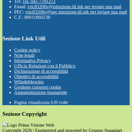
Tel:
Tel. 045 7701272
Email:
vric83200v@istruzione.it
Link per inviare una mail
PEC:
vric83200v@pec.istruzione.it
Link per inviare una mail
C.F.: 80011860238
Sezione Link Utili
Cookie policy
Note legali
Informativa Privacy
Ufficio Relazioni con il Pubblico
Dichiarazione di accessibilità
Obiettivi di accessibilità
Whistleblowing
Gestione consensi cookie
Amministrazione trasparente
Pagina visualizzata
639
volte
Sezione Copyright
Copyright 2026 | Engineered and powered by Gruppo Spaggiari