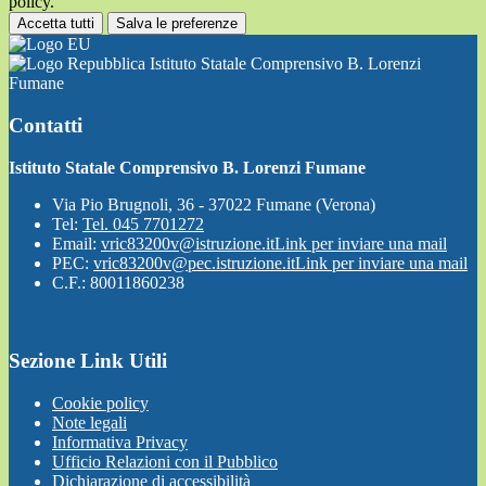
policy.
Accetta tutti
Salva le preferenze
Istituto Statale Comprensivo B. Lorenzi
Fumane
Contatti
Istituto Statale Comprensivo B. Lorenzi Fumane
Via Pio Brugnoli, 36 - 37022 Fumane (Verona)
Tel:
Tel. 045 7701272
Email:
vric83200v@istruzione.it
Link per inviare una mail
PEC:
vric83200v@pec.istruzione.it
Link per inviare una mail
C.F.: 80011860238
Sezione Link Utili
Cookie policy
Note legali
Informativa Privacy
Ufficio Relazioni con il Pubblico
Dichiarazione di accessibilità