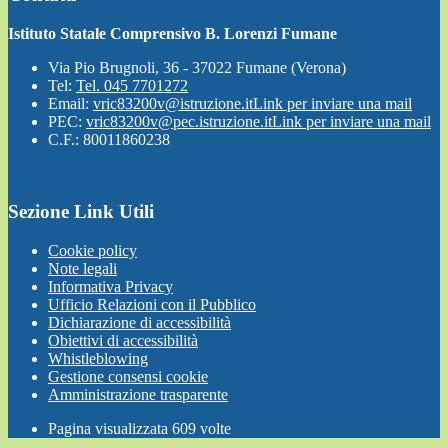
Istituto Statale Comprensivo B. Lorenzi Fumane
Via Pio Brugnoli, 36 - 37022 Fumane (Verona)
Tel:
Tel. 045 7701272
Email:
vric83200v@istruzione.it
Link per inviare una mail
PEC:
vric83200v@pec.istruzione.it
Link per inviare una mail
C.F.: 80011860238
Sezione Link Utili
Cookie policy
Note legali
Informativa Privacy
Ufficio Relazioni con il Pubblico
Dichiarazione di accessibilità
Obiettivi di accessibilità
Whistleblowing
Gestione consensi cookie
Amministrazione trasparente
Pagina visualizzata
609
volte