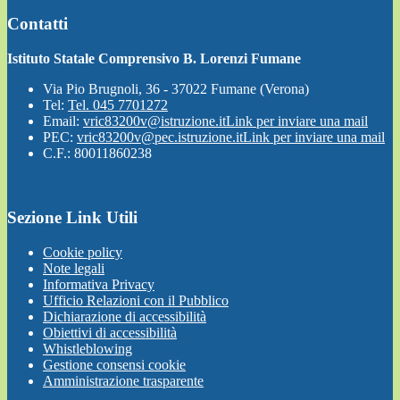
Contatti
Istituto Statale Comprensivo B. Lorenzi Fumane
Via Pio Brugnoli, 36 - 37022 Fumane (Verona)
Tel:
Tel. 045 7701272
Email:
vric83200v@istruzione.it
Link per inviare una mail
PEC:
vric83200v@pec.istruzione.it
Link per inviare una mail
C.F.: 80011860238
Sezione Link Utili
Cookie policy
Note legali
Informativa Privacy
Ufficio Relazioni con il Pubblico
Dichiarazione di accessibilità
Obiettivi di accessibilità
Whistleblowing
Gestione consensi cookie
Amministrazione trasparente