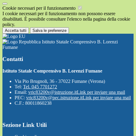
Cookie necessari per il funzionamento
I cookie necessari per il funzionamento non possono essere
disabilitati. È possibile consultare l'elenco nella pagina della cookie
policy.
Accetta tutti
Salva le preferenze
Istituto Statale Comprensivo B. Lorenzi
Fumane
Contatti
Istituto Statale Comprensivo B. Lorenzi Fumane
Via Pio Brugnoli, 36 - 37022 Fumane (Verona)
Tel:
Tel. 045 7701272
Email:
vric83200v@istruzione.it
Link per inviare una mail
PEC:
vric83200v@pec.istruzione.it
Link per inviare una mail
C.F.: 80011860238
Sezione Link Utili