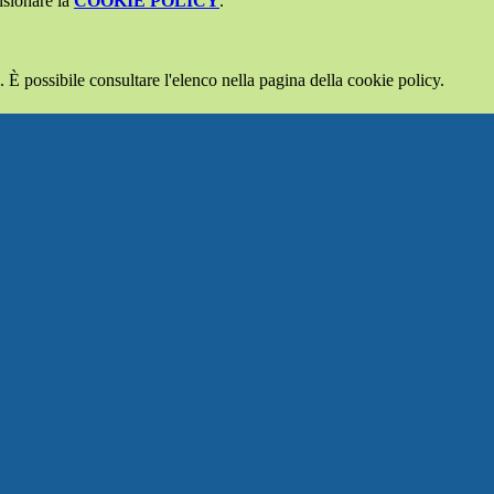
isionare la
COOKIE POLICY
.
 È possibile consultare l'elenco nella pagina della cookie policy.