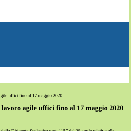
gile uffici fino al 17 maggio 2020
lavoro agile uffici fino al 17 maggio 2020
 della Dirigente Scolastica prot. 1157 del 28 aprile relativo alla