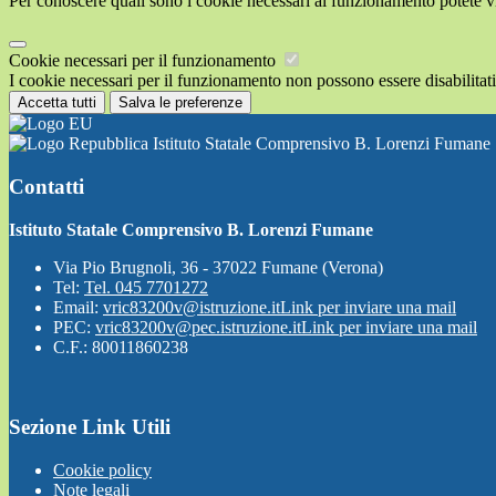
Per conoscere quali sono i cookie necessari al funzionamento potete v
Cookie necessari per il funzionamento
I cookie necessari per il funzionamento non possono essere disabilitati.
Accetta tutti
Salva le preferenze
Istituto Statale Comprensivo B. Lorenzi Fumane
Contatti
Istituto Statale Comprensivo B. Lorenzi Fumane
Via Pio Brugnoli, 36 - 37022 Fumane (Verona)
Tel:
Tel. 045 7701272
Email:
vric83200v@istruzione.it
Link per inviare una mail
PEC:
vric83200v@pec.istruzione.it
Link per inviare una mail
C.F.: 80011860238
Sezione Link Utili
Cookie policy
Note legali